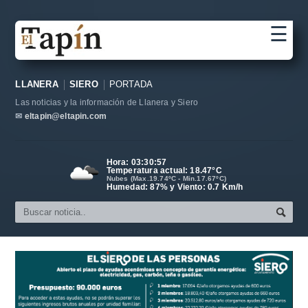
☰
Portada
LLANERA
SIERO
PORTADA
Sociedad
Las noticias y la información de Llanera y Siero
Política
✉
eltapin@eltapin.com
Deportes
Hora:
03:30:58
Temperatura actual:
18.47
°C
Varios
Nubes (Max.19.74ºC - Min.17.67ºC)
Humedad: 87% y Viento: 0.7 Km/h
Cultura
Asturias
Videos
Carta al director